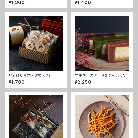
¥1,360
¥1,400
いもほりギフト(8枚入り)
羊羹チーズケーキ3つ入【アソー
トBOX】
¥1,700
¥2,250